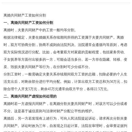
离婚共同财产工资如何分割
一、离婚共同财产工资如何分割
离婚时，夫妻共同财产中的工资一般均等分割。
根据法律规定，夫妻在婚姻关系存续期间所得的工资属于夫妻共同财产。离婚
时，双方可协商分割，协商不成则由法院判决。法院通常会遵循均等原则，考虑
双方实际情况进行分配。比如，会考量双方对家庭的贡献程度，包括家务劳动、
子女抚养等方面付出较多的一方，可能会适当多分。若一方存在隐藏、转移、变
卖、毁损夫妻共同财产等行为，在分割时可少分或不分。
分割工资时，一般需确定夫妻关系存续期间双方工资的总额，扣除必要的个人生
活支出后，对剩余部分进行平均分配。例如，计算出双方工资总和为50万元，扣
除合理个人开支5万元，剩余45万元通常由双方平分，各得22.5万元。
二、离婚共同财产虚报如何处理的
离婚时若一方虚报共同财产，在离婚分割夫妻共同财产时，对该方可以少分或者
不分。这是基于诚信原则与法律对财产分配公平性的维护。
离婚后，另一方若发现有上述行为，可向人民法院提起诉讼，请求再次分割夫妻
共同财产。诉讼时效为三年，自发现之日起计算。法院在审理时，会审查证据判