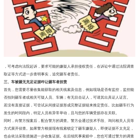
，可考虑向法院起诉，要求可能的嫌疑人承担侵权责任，在诉讼中通过法院调查
取证等方式进一步查明事实，追究砸车者责任。
三、车被砸无充足证据咋让砸车者担责
首先，您需要尽量收集能获取的相关线索及信息，例如现场是否有监控，监控能
否拍到砸车者或相关可疑人员、车辆；有无目击证人，可请其出具证人证言。
若没有直接证据，可尝试从间接证据形成完整证据链来推定责任。比如砸车行为
发生的时间段内，特定人员有异常举动，且与您的车辆受损存在关联。
同时，向警方报案后，配合警方的调查。警方会通过技术手段、询问相关人员等
方式展开侦查。如果警方根据现有线索锁定了砸车嫌疑人，即便证据不太充足，
也会依法采取措施进一步收集证据。在后续民事索赔中，您也可通过警方的调查