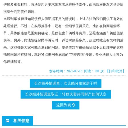
进展及相关材料，向法院起诉要求砸车者承担赔偿责任，由法院根据双方举证情
况综合判定责任归属。
当遇到车被砸且知晓侵权人但证据不足的情况时，上述方法为我们提供了有效的
处理途径。不过，在实际操作中，还有一些细节值得关注。比如在协商赔偿环
节，具体的赔偿范围如何确定，是仅包含车辆维修费用，还是也涵盖车辆贬值损
失等。另外，向法院提起民事诉讼时，诉讼时效是多久，超过时效会有怎样的后
果。这些都是大家可能会遇到的问题。要是你对车被砸后证据不足处理中的这些
拓展问题还有疑问，就赶紧点击网页底部的“立即咨询”按钮，专业法律人士将为
你详细解答。
发布时间：2025-07-15 阅读：191 次
【打印此页】
长沙婚外情调查：女儿能分娘家房子吗
长沙婚外情调查取证：转移夫妻共同财产如何认定
返回列表
相关信息