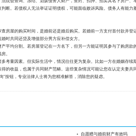
。法院会查询、冻结、划拨债务人财产，查封、扣押、拍卖其名下房产、
查判断。若债权人无法举证证明债权，可能面临败诉风险。债务人有能力
审查房屋的购买时间，是婚前还是婚后购买。若婚前一方支付首付款并登
离婚时共同还贷及增值部分男方应补偿女方。
财产平均分割。若房屋登记在一方名下，但另一方能证明其参与了购房款
揭房。
诸多考量因素。但实际生活中，情况往往更为复杂。比如一方在婚姻存续
取得的收益，也属于共同财产范畴。这些复杂情况可能让您在认定夫妻共
询”按钮，专业法律人士将为您精准解答，消除您的疑虑。
自愿赠与婚前财产有效吗