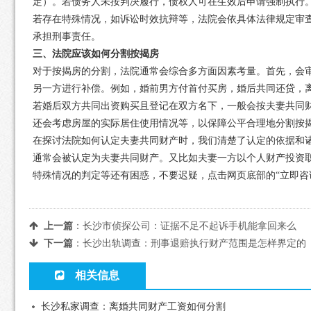
定）。若债务人未按判决履行，债权人可在生效后申请强制执行
若存在特殊情况，如诉讼时效抗辩等，法院会依具体法律规定审
承担刑事责任。
三、法院应该如何分割按揭房
对于按揭房的分割，法院通常会综合多方面因素考量。首先，会
另一方进行补偿。例如，婚前男方付首付买房，婚后共同还贷，
若婚后双方共同出资购买且登记在双方名下，一般会按夫妻共同
还会考虑房屋的实际居住使用情况等，以保障公平合理地分割按
在探讨法院如何认定夫妻共同财产时，我们清楚了认定的依据和
通常会被认定为夫妻共同财产。又比如夫妻一方以个人财产投资
特殊情况的判定等还有困惑，不要迟疑，点击网页底部的“立即咨
上一篇
：
长沙市侦探公司：证据不足不起诉手机能拿回来么
下一篇
：
长沙出轨调查：刑事退赔执行财产范围是怎样界定的
相关信息
长沙私家调查：离婚共同财产工资如何分割