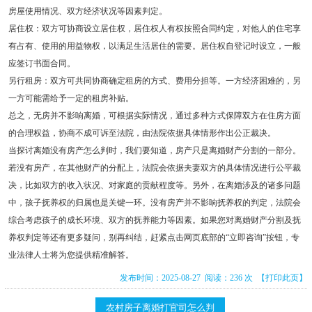
房屋使用情况、双方经济状况等因素判定。
居住权：双方可协商设立居住权，居住权人有权按照合同约定，对他人的住宅享
有占有、使用的用益物权，以满足生活居住的需要。居住权自登记时设立，一般
应签订书面合同。
另行租房：双方可共同协商确定租房的方式、费用分担等。一方经济困难的，另
一方可能需给予一定的租房补贴。
总之，无房并不影响离婚，可根据实际情况，通过多种方式保障双方在住房方面
的合理权益，协商不成可诉至法院，由法院依据具体情形作出公正裁决。
当探讨离婚没有房产怎么判时，我们要知道，房产只是离婚财产分割的一部分。
若没有房产，在其他财产的分配上，法院会依据夫妻双方的具体情况进行公平裁
决，比如双方的收入状况、对家庭的贡献程度等。另外，在离婚涉及的诸多问题
中，孩子抚养权的归属也是关键一环。没有房产并不影响抚养权的判定，法院会
综合考虑孩子的成长环境、双方的抚养能力等因素。如果您对离婚财产分割及抚
养权判定等还有更多疑问，别再纠结，赶紧点击网页底部的“立即咨询”按钮，专
业法律人士将为您提供精准解答。
发布时间：2025-08-27 阅读：236 次
【打印此页】
农村房子离婚打官司怎么判