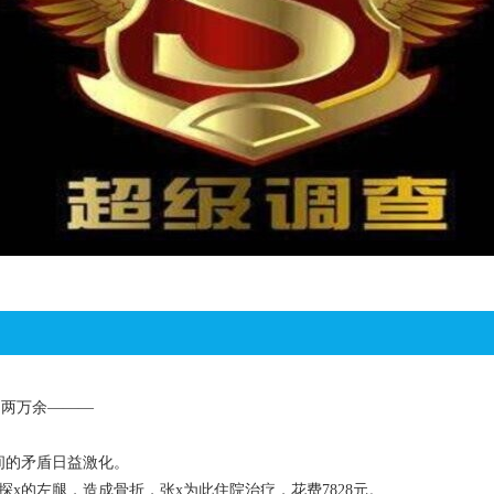
了两万余———
间的矛盾日益激化。
x的左腿，造成骨折，张x为此住院治疗，花费7828元。