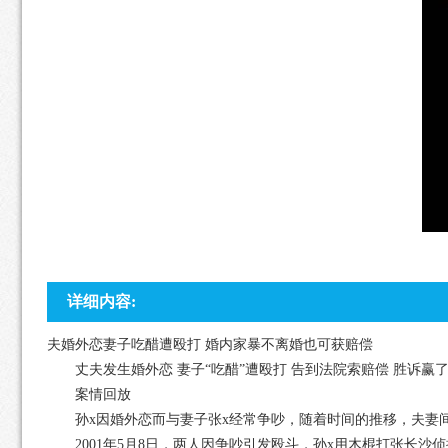
详细内容:
夫婚外恋妻子吃醋遭殴打 婚内家暴不离婚也可获赔偿
丈夫发生婚外恋 妻子“吃醋”遭殴打 告到法院索赔偿 胜诉赢
案情回放
孙x因婚外恋而与妻子张x经常争吵，随着时间的推移，夫妻
2001年5月8日，两人因争吵引发殴斗，孙x用木棍打张长沙侦探