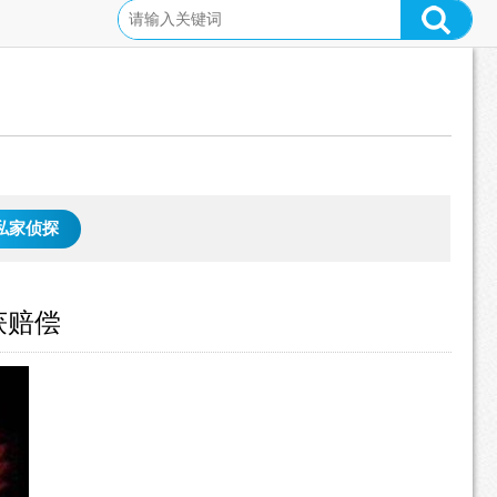
私家侦探
获赔偿