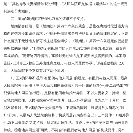
是：”其他导致夫妻感情破裂的情形，“人民法院正是依据《婚姻法》的这一规定
判决准予离婚的。
二、陈x的婚姻损害赔偿七万元的请求不予支持。
婚姻损害赔偿，是《婚姻法》第四十六条的规定，是指在离婚时无过错方有
权向过错方提出赔偿请求，但这种赔偿请求是有严格意义上的法律规定的，不是
什么情况下无过错方都可以提起赔偿请求，《婚姻法》第四十六条规定的提起损
害赔偿的范围是：“1)重婚;2)有配偶与他人同居;3)实施家庭暴力;4)虐待、遗弃家
庭成员的。”离开这四种情况，离婚时无过错方是不能要求损害赔偿的。本案原
告陈x以其妻王x趁自己外出经商之机，与他人同居而怀孕，诉请赔偿损失七万
元，人民法院不予支持有以下两个原因：
1、王x的怀孕不适用“有配偶与他人同居”的规定。有配偶与他人同居，最高
人民法院关于适用《中华人民共和国婚姻法》若干问题的解释(一)第二条指出“有
配偶与他人同居”的情形，是指有配偶者与婚外异性，不以夫妻名义，持续、稳
定地共同居住。人民法院在审理中查明，致王x怀孕是因一九九九年十月的一次
朋友聚餐时，王x偶然的一次失情所致，不能称为同居，只能是常人所称的“通
奸”行为，依最高人民法院的解释，构成同居行为应符合以下三个要件：1)婚外异
性;2)不以夫妻名义;3)持续、稳定地共同生活。显然，王x的怀孕不是与“婚外异性
持续、稳定地共同生活”所致，不符合“有配偶者与他人同居”的构成要件，陈x