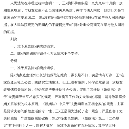
人民法院在审理过程中查明：一、王x的怀孕确实是一九九九年十月的一次
朋友聚餐后，与朋友发生不正当两性关系所致，并非与他人同居，但该行为是导
致离婚的主要原因;二、陈x没有证据证明其在外经商期间王x在家与他人同居的证
据，在人民法院规定的期间内仍不能提交王x在陈x外出经商期间在家与他人同居
的证据。
判决：
一、准予原告陈x的离婚请求。
二、陈x的婚姻损害赔偿七万元请求不予支持。
分析：
一、准予原告陈x的离婚请求。
陈x为家庭生活外出长沙侦探取证经商，虽长期不归，实是情有可谅，王x在
家应遵从社会公德，踏踏实实地生活。但王x没有做到，怀孕虽然是因一次朋友
聚餐偶然失情所致，但仍然是严重违反社会公德，突现了其违反《婚姻法》关
于“夫妻间应当互相忠实”的规定，严重伤害了作为丈夫陈x的感情，是导致家庭婚
姻关系破裂的根本原因。《婚姻法》中关于“夫妻间应当互相忠实”的规定，主要
是要求夫妻间的性生活的专一性，王x正是因为违反了这一规定，严重伤害了丈
夫的感情，导致婚姻感情破裂，陈x才提出离婚的。《婚姻法》第三十二条规
定“有下列行为之一，调解无效的，应准予离婚的有五种情况，其中第五种