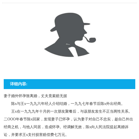
详细内容:
妻子婚外怀孕致离婚，丈夫竟索赔无据
陈x与王x一九九六年经人介绍结婚，一九九七年春节后陈x外出经商。
王x在一九九九年十月的一次朋友聚餐后，与该朋友发生不正当两性关系。
二OOO年春节陈x回家，发现妻子已怀孕，认为妻子对自己不忠实，趁自己外出
经商之机，与他人同居，造成怀孕。经调解无效，陈x向人民法院提起离婚诉
讼，并要求王x支付损害赔偿费七万元。